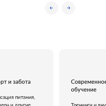
Ж
Современное
обучение
Р
зн
Тренинги и внутренние
ч