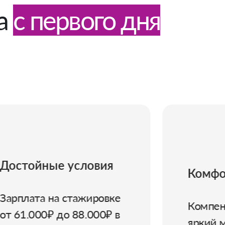
а
с первого дня
Комфорт и забота
Компенсация питания,
яркий мерч и другие