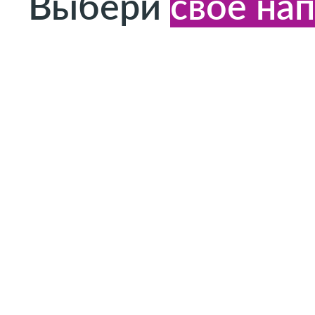
Выбери
своё на