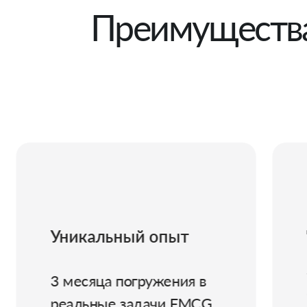
Преимуществ
Достойные условия
пыт
Зарплата на стажировке
ния в
от 61.000₽ до 88.000₽ в
и FMCG