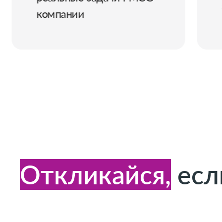
зависимости от
направления
Откликайся,
есл