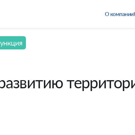
О компании
ункция
развитию территор